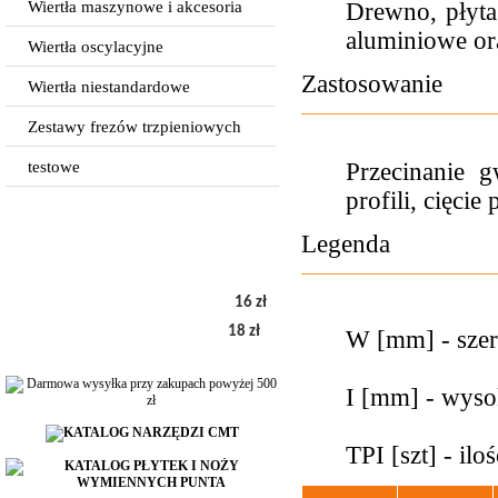
Wiertła maszynowe i akcesoria
Drewno, płyta
aluminiowe ora
Wiertła oscylacyjne
Zastosowanie
Wiertła niestandardowe
Zestawy frezów trzpieniowych
testowe
Przecinanie g
profili, cięci
Legenda
16 zł
18 zł
W [mm] - sze
I [mm] - wyso
TPI [szt] - ilo