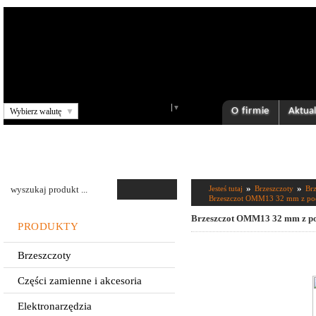
Select Language
▼
O firmie
Aktual
Wybierz walutę
▼
»
»
Jesteś tutaj
Brzeszczoty
Brz
Brzeszczot OMM13 32 mm z podw
Brzeszczot OMM13 32 mm z pod
PRODUKTY
Brzeszczoty
Części zamienne i akcesoria
Elektronarzędzia