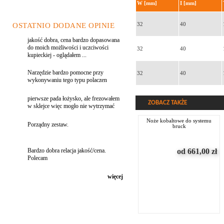
W [mm]
I [mm]
32
40
OSTATNIO DODANE OPINIE
jakość dobra, cena bardzo dopasowana
do moich możliwości i uczciwości
32
40
kupieckiej - oglądałem ...
Narzędzie bardzo pomocne przy
32
40
wykonywaniu tego typu polaczen
pierwsze pada łożysko, ale frezowałem
ZOBACZ TAKŻE
w sklejce więc mogło nie wytrzymać
noże kobaltowe do systemu
Porządny zestaw.
bruck
od 661,00
zł
Bardzo dobra relacja jakość/cena.
Polecam
więcej