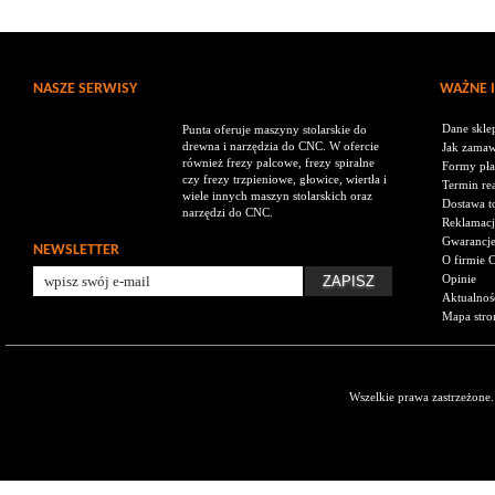
NASZE SERWISY
WAŻNE 
Dane skle
Punta oferuje maszyny stolarskie do
drewna i narzędzia do CNC. W ofercie
Jak zamaw
również frezy palcowe, frezy spiralne
Formy pła
czy frezy trzpieniowe, głowice, wiertła i
Termin rea
wiele innych maszyn stolarskich oraz
Dostawa t
narzędzi do CNC.
Reklamacj
Gwarancj
NEWSLETTER
O firmie 
Opinie
Aktualnoś
Mapa stro
Wszelkie prawa zastrzeżone