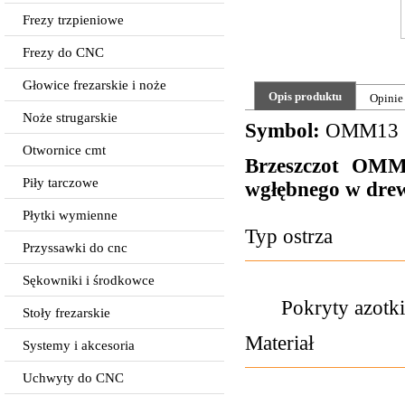
Frezy trzpieniowe
Frezy do CNC
Głowice frezarskie i noże
Opis produktu
Opinie
Noże strugarskie
Symbol:
OMM13
Otwornice cmt
Brzeszczot OMM
Piły tarczowe
wgłębnego w drew
Płytki wymienne
Typ ostrza
Przyssawki do cnc
Sękowniki i środkowce
Pokryty azotk
Stoły frezarskie
Materiał
Systemy i akcesoria
Uchwyty do CNC