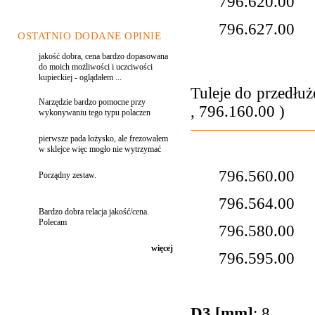
796.620.
796.627.
OSTATNIO DODANE OPINIE
jakość dobra, cena bardzo dopasowana
do moich możliwości i uczciwości
kupieckiej - oglądałem ...
Tuleje do przedłu
Narzędzie bardzo pomocne przy
, 796.160.00
)
wykonywaniu tego typu polaczen
pierwsze pada łożysko, ale frezowałem
w sklejce więc mogło nie wytrzymać
796.560.
Porządny zestaw.
796.564.
Bardzo dobra relacja jakość/cena.
Polecam
796.580.
więcej
796.595.
D3 [mm]
: 8