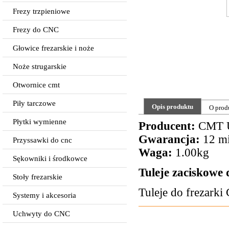
Frezy trzpieniowe
Frezy do CNC
Głowice frezarskie i noże
Noże strugarskie
Otwornice cmt
Piły tarczowe
Opis produktu
O prod
Płytki wymienne
Producent:
CMT 
Gwarancja:
12 mi
Przyssawki do cnc
Waga:
1.00kg
Sękowniki i środkowce
Tuleje zaciskowe
Stoły frezarskie
Tuleje do frezarki
Systemy i akcesoria
Uchwyty do CNC