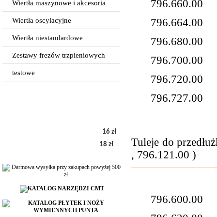
796.660.00
D
Wiertła maszynowe i akcesoria
Wiertła oscylacyjne
796.664.00
D
Wiertła niestandardowe
796.680.00
D
Zestawy frezów trzpieniowych
796.700.00
D
testowe
796.720.00
D
796.727.00
D
16 zł
Tuleje do przedłuż
18 zł
, 796.121.00 )
796.600.