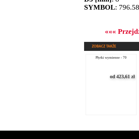
SYMBOL
: 796.5
««« Przejd
ZOBACZ TAKŻE
płytki wymienne - 70
od 423,61
zł