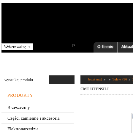
Select Language
▼
O firmie
Aktual
Wybierz walutę
▼
»
»
»
Jesteś tutaj
Tuleje 796
CMT UTENSILI
PRODUKTY
Brzeszczoty
Części zamienne i akcesoria
Elektronarzędzia