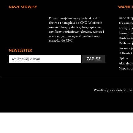
NASZE SERWISY
WAŻNE 
Dane skle
Punta oferuje maszyny stolarskie do
drewna i narzędzia do CNC. W ofercie
Jak zamaw
również frezy palcowe, frezy spiralne
Formy pła
czy frezy trzpieniowe, głowice, wiertła i
Termin rea
wiele innych maszyn stolarskich oraz
Dostawa t
narzędzi do CNC.
Reklamacj
Gwarancj
NEWSLETTER
O firmie 
Opinie
Aktualnoś
Mapa stro
Wszelkie prawa zastrzeżone