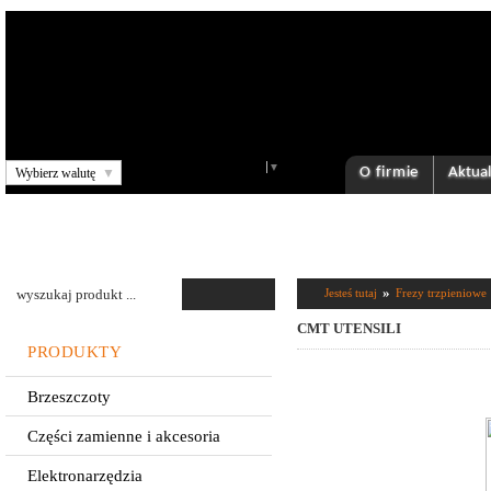
Select Language
▼
O firmie
Aktual
Wybierz walutę
▼
»
Jesteś tutaj
Frezy trzpieniowe
CMT UTENSILI
PRODUKTY
Brzeszczoty
Części zamienne i akcesoria
Elektronarzędzia