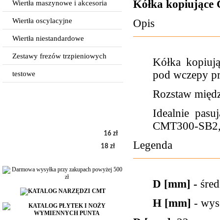
Kółka kopiujące
Wiertła maszynowe i akcesoria
Wiertła oscylacyjne
Opis
Wiertła niestandardowe
Zestawy frezów trzpieniowych
Kółka kopiują
pod wczepy pr
testowe
Rozstaw międ
Idealnie pas
CMT300-SB2
16 zł
Legenda
18 zł
D [mm] -
śred
H [mm]
- wys