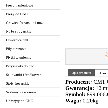
Frezy trzpieniowe
Frezy do CNC
Głowice frezarskie i noże
Noże strugarskie
Otwornice cmt
Piły tarczowe
Ku
Ze
Płytki wymienne
Przyssawki do cnc
Opis produktu
O prod
Sękowniki i środkowce
Producent:
CMT 
Stoły frezarskie
Gwarancja:
12 mi
Systemy i akcesoria
Symbol:
899.006.
Waga:
0.20kg
Uchwyty do CNC