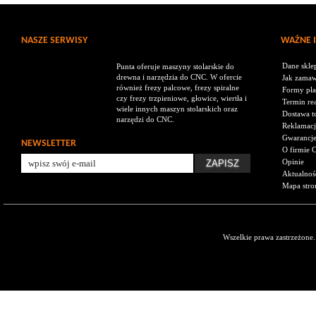
NASZE SERWISY
WAŻNE 
Dane skle
Punta oferuje maszyny stolarskie do
drewna i narzędzia do CNC. W ofercie
Jak zamaw
również frezy palcowe, frezy spiralne
Formy pła
czy frezy trzpieniowe, głowice, wiertła i
Termin rea
wiele innych maszyn stolarskich oraz
Dostawa t
narzędzi do CNC.
Reklamacj
Gwarancj
NEWSLETTER
O firmie 
Opinie
Aktualnoś
Mapa stro
Wszelkie prawa zastrzeżone