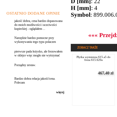
D [mm]
: 22
H [mm]
: 4
OSTATNIO DODANE OPINIE
Symbol
: 899.006.
jakość dobra, cena bardzo dopasowana
do moich możliwości i uczciwości
kupieckiej - oglądałem ...
««« Przejd
Narzędzie bardzo pomocne przy
wykonywaniu tego typu polaczen
ZOBACZ TAKŻE
pierwsze pada łożysko, ale frezowałem
w sklejce więc mogło nie wytrzymać
płytka wymienna 615.a5 do
freza 615.620a
Porządny zestaw.
467,40
zł
Bardzo dobra relacja jakość/cena.
Polecam
więcej