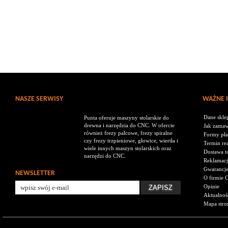
NASZE SERWISY
WAŻNE 
Dane skle
Punta oferuje maszyny stolarskie do
drewna i narzędzia do CNC. W ofercie
Jak zamaw
również frezy palcowe, frezy spiralne
Formy pła
czy frezy trzpieniowe, głowice, wiertła i
Termin rea
wiele innych maszyn stolarskich oraz
Dostawa t
narzędzi do CNC.
Reklamacj
Gwarancj
NEWSLETTER
O firmie 
Opinie
Aktualnoś
Mapa stro