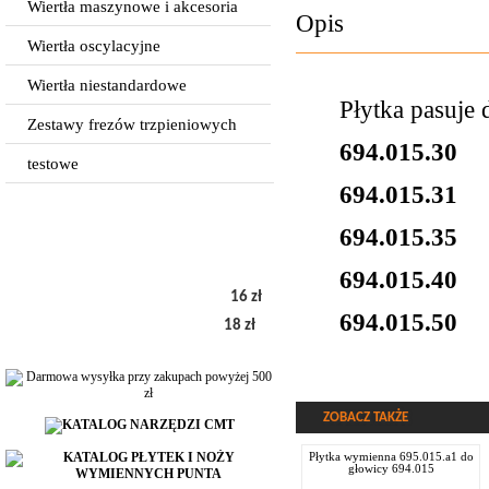
Wiertła maszynowe i akcesoria
Opis
Wiertła oscylacyjne
Wiertła niestandardowe
Płytka pasuje 
Zestawy frezów trzpieniowych
694.015.30
testowe
694.015.31
694.015.35
694.015.40
16 zł
694.015.50
18 zł
ZOBACZ TAKŻE
płytka wymienna 695.015.a1 do
głowicy 694.015