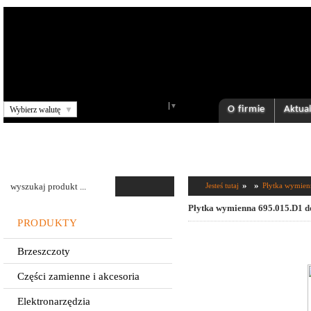
Select Language
▼
O firmie
Aktual
Wybierz walutę
▼
»
»
Jesteś tutaj
Płytka wymien
Płytka wymienna 695.015.D1 d
PRODUKTY
Brzeszczoty
Części zamienne i akcesoria
Elektronarzędzia