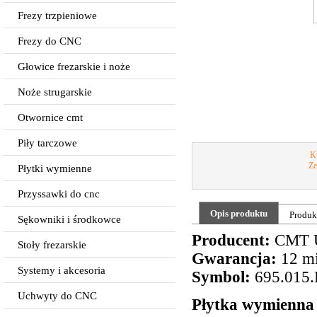
Frezy trzpieniowe
Frezy do CNC
Głowice frezarskie i noże
Noże strugarskie
Otwornice cmt
Piły tarczowe
Ku
Ze
Płytki wymienne
Przyssawki do cnc
Opis produktu
Produk
Sękowniki i środkowce
Producent:
CMT 
Stoły frezarskie
Gwarancja:
12 mi
Systemy i akcesoria
Symbol:
695.015
Uchwyty do CNC
Płytka wymienna 