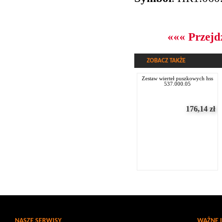
««« Przejd
ZOBACZ TAKŻE
zestaw wierteł puszkowych hss
537.000.05
176,14
zł
NASZE SERWISY
WAŻNE 