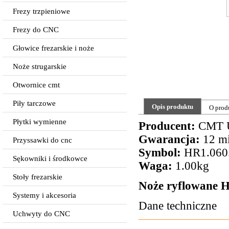
Frezy trzpieniowe
Frezy do CNC
Głowice frezarskie i noże
Noże strugarskie
Otwornice cmt
Piły tarczowe
Opis produktu
O prod
Płytki wymienne
Producent:
CMT 
Gwarancja:
12 mi
Przyssawki do cnc
Symbol:
HR1.060
Sękowniki i środkowce
Waga:
1.00kg
Stoły frezarskie
Noże ryflowane
Systemy i akcesoria
Dane techniczne
Uchwyty do CNC