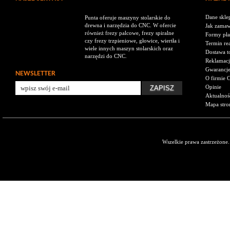
Dane skle
Punta oferuje maszyny stolarskie do
drewna i narzędzia do CNC. W ofercie
Jak zamaw
również frezy palcowe, frezy spiralne
Formy pła
czy frezy trzpieniowe, głowice, wiertła i
Termin rea
wiele innych maszyn stolarskich oraz
Dostawa t
narzędzi do CNC.
Reklamacj
Gwarancj
NEWSLETTER
O firmie 
Opinie
Aktualnoś
Mapa stro
Wszelkie prawa zastrzeżone