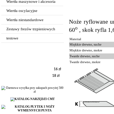
Wiertła maszynowe i akcesoria
Wiertła oscylacyjne
Wiertła niestandardowe
Noże ryflowane u
o
60
, skok ryfla 1
Zestawy frezów trzpieniowych
testowe
Materiał
Miękkie drewno, suche
Miękkie drewno, mokre
Twarde drewno, suche
Twarde drewno, mokre
16 zł
18 zł