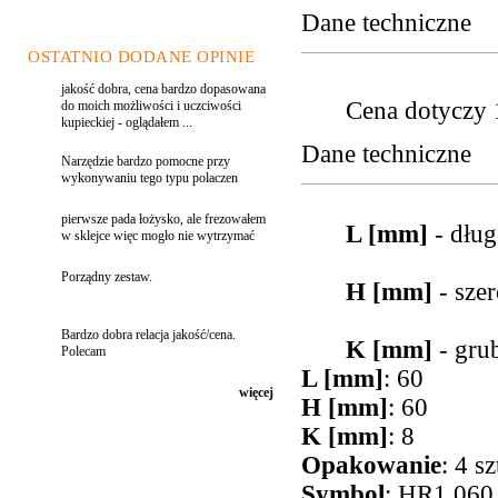
Dane techniczne
OSTATNIO DODANE OPINIE
jakość dobra, cena bardzo dopasowana
Cena dotyczy 1
do moich możliwości i uczciwości
kupieckiej - oglądałem ...
Dane techniczne
Narzędzie bardzo pomocne przy
wykonywaniu tego typu polaczen
pierwsze pada łożysko, ale frezowałem
L [mm]
- dług
w sklejce więc mogło nie wytrzymać
Porządny zestaw.
H [mm]
- sze
Bardzo dobra relacja jakość/cena.
K [mm]
- grub
Polecam
L [mm]
: 60
więcej
H [mm]
: 60
K [mm]
: 8
Opakowanie
: 4 sz
Symbol
: HR1.060