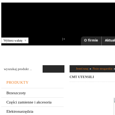
Select Language
▼
O firmie
Aktual
Wybierz walutę
▼
»
Jesteś tutaj
Noże strugarskie
CMT UTENSILI
PRODUKTY
Brzeszczoty
Części zamienne i akcesoria
Elektronarzędzia