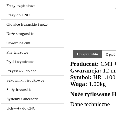
Frezy trzpieniowe
Frezy do CNC
Głowice frezarskie i noże
Noże strugarskie
Otwornice cmt
Piły tarczowe
Opis produktu
O prod
Płytki wymienne
Producent:
CMT 
Gwarancja:
12 mi
Przyssawki do cnc
Symbol:
HR1.100
Sękowniki i środkowce
Waga:
1.00kg
Stoły frezarskie
Noże ryflowane
Systemy i akcesoria
Dane techniczne
Uchwyty do CNC