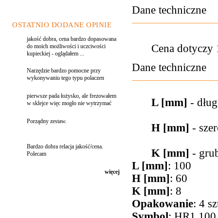
Dane techniczne
OSTATNIO DODANE OPINIE
jakość dobra, cena bardzo dopasowana
Cena dotyczy 1
do moich możliwości i uczciwości
kupieckiej - oglądałem ...
Dane techniczne
Narzędzie bardzo pomocne przy
wykonywaniu tego typu polaczen
pierwsze pada łożysko, ale frezowałem
L [mm]
- dług
w sklejce więc mogło nie wytrzymać
Porządny zestaw.
H [mm]
- sze
Bardzo dobra relacja jakość/cena.
K [mm]
- grub
Polecam
L [mm]
: 100
więcej
H [mm]
: 60
K [mm]
: 8
Opakowanie
: 4 sz
Symbol
: HR1.100