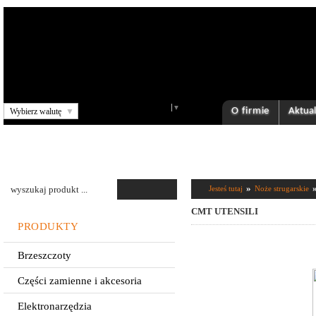
Select Language
▼
O firmie
Aktual
Wybierz walutę
▼
»
Jesteś tutaj
Noże strugarskie
CMT UTENSILI
PRODUKTY
Brzeszczoty
Części zamienne i akcesoria
Elektronarzędzia