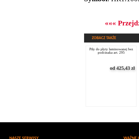
««« Przejd
ZOBACZ TAKŻE
piły do płyty laminowanej bez
podcinaka art. 295
od 425,43
zł
NASZE SERWISY
WAŻNE 