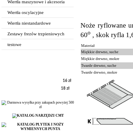
Wiertła maszynowe i akcesoria
Wiertła oscylacyjne
Wiertła niestandardowe
Noże ryflowane u
o
60
, skok ryfla 1
Zestawy frezów trzpieniowych
testowe
Materiał
Miękkie drewno, suche
Miękkie drewno, mokre
Twarde drewno, suche
Twarde drewno, mokre
16 zł
18 zł