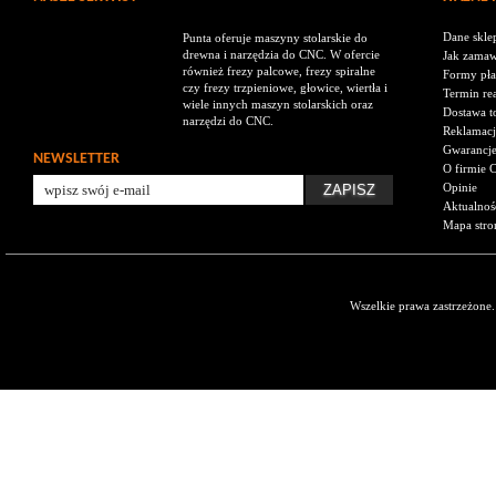
Dane skle
Punta oferuje maszyny stolarskie do
drewna i narzędzia do CNC. W ofercie
Jak zamaw
również frezy palcowe, frezy spiralne
Formy pła
czy frezy trzpieniowe, głowice, wiertła i
Termin rea
wiele innych maszyn stolarskich oraz
Dostawa t
narzędzi do CNC.
Reklamacj
Gwarancj
NEWSLETTER
O firmie 
Opinie
Aktualnoś
Mapa stro
Wszelkie prawa zastrzeżone