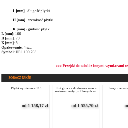
L [mm]
- długość płytki
H [mm]
- szerokość płytki
K [mm]
- grubość płytki
L [mm]
: 100
H [mm]
: 70
K [mm]
: 8
Opakowanie
: 4 szt.
Symbol
: HR1.100.708
««« Przejdź do tabeli z innymi wymiarami t
ZOBACZ TAKŻE
płytki wymienne - 113
cmt głowica do drewna wraz z
frezy diamen
zestawem noży profilowych art.
692.013
od 1 158,17
zł
od 1 555,70
zł
o