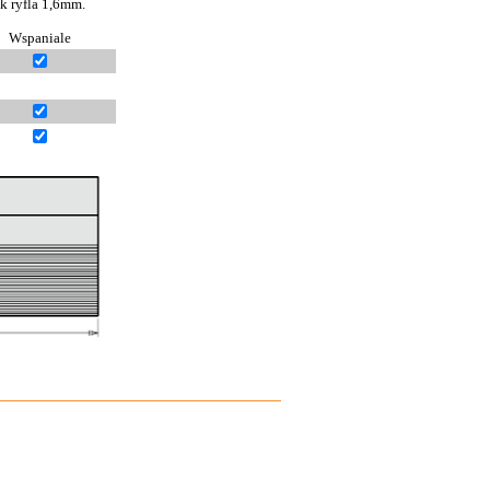
k ryfla 1,6mm.
Wspaniale