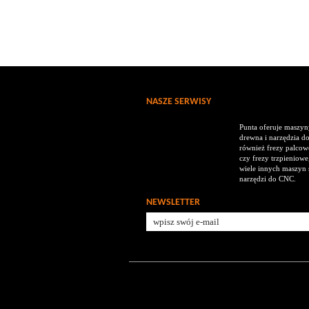
NASZE SERWISY
Punta oferuje maszyny
drewna i narzędzia d
również frezy palcowe
czy frezy trzpieniowe,
wiele innych maszyn s
narzędzi do CNC.
NEWSLETTER