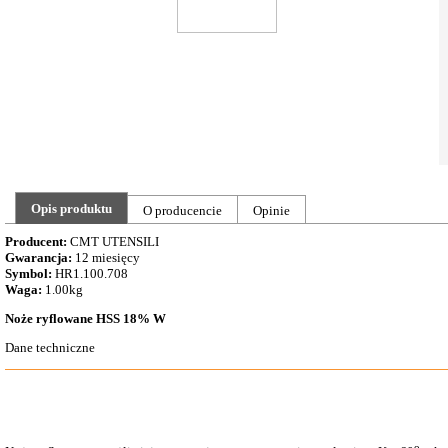
Opis produktu
O producencie
Opinie
Producent:
CMT UTENSILI
Gwarancja:
12 miesięcy
Symbol:
HR1.100.708
Waga:
1.00kg
Noże ryflowane HSS 18% W
Dane techniczne
o