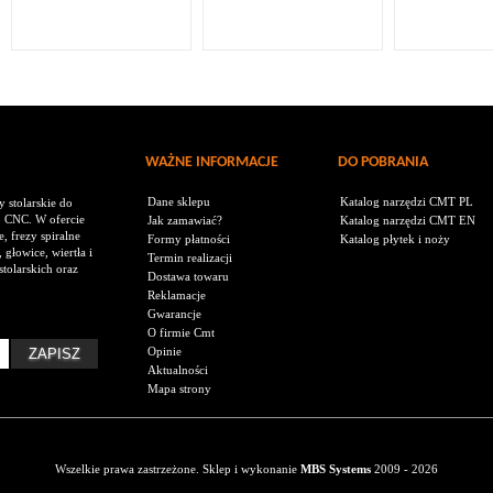
WAŻNE INFORMACJE
DO POBRANIA
Dane sklepu
Katalog narzędzi CMT PL
 stolarskie do
o CNC. W ofercie
Jak zamawiać?
Katalog narzędzi CMT EN
, frezy spiralne
Formy płatności
Katalog płytek i noży
 głowice, wiertła i
Termin realizacji
tolarskich oraz
Dostawa towaru
Reklamacje
Gwarancje
O firmie Cmt
Opinie
Aktualności
Mapa strony
Wszelkie prawa zastrzeżone. Sklep i wykonanie
MBS Systems
2009 - 2026