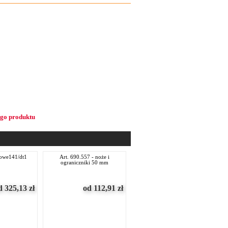
ego produktu
towe141/dt1
art. 690.557 - noże i
ograniczniki 50 mm
d 325,13
zł
od 112,91
zł