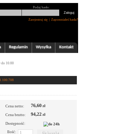
Podaj hasło:
Zarejestruj się
|
Zapomniałeś hasła?
a
Regulamin
Wysyłka
Kontakt
0 do 16:00
1.100.708
76,60
zł
Cena netto:
94,22
zł
Cena brutto:
Dostępność:
Ilość: