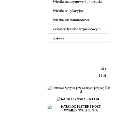
Wiertła maszynowe i akcesoria
Wiertła oscylacyjne
Wiertła niestandardowe
Zestawy frezów trzpieniowych
testowe
16 zł
18 zł