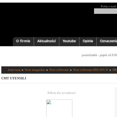
Podaj e-mail:
O firmie
Aktualności
Youtube
Opinie
Oznaczeni
poniedziałek - piątek od 8:0
»
»
»
»
Jesteś tutaj
Noże strugarskie
Noże ryflowane
Noże ryflowane HSS 18% W
HR
CMT UTENSILI
Kliknij aby powiększyć