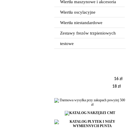
Wiertła maszynowe i akcesoria
Wiertła oscylacyjne
Wiertła niestandardowe
Zestawy frezów trzpieniowych
testowe
16 zł
18 zł