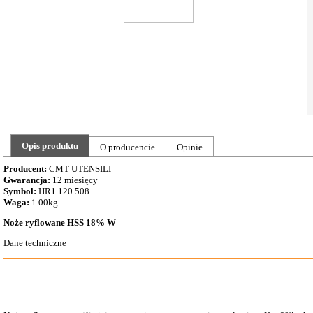
Opis produktu
O producencie
Opinie
Producent:
CMT UTENSILI
Gwarancja:
12 miesięcy
Symbol:
HR1.120.508
Waga:
1.00kg
Noże ryflowane HSS 18% W
Dane techniczne
o