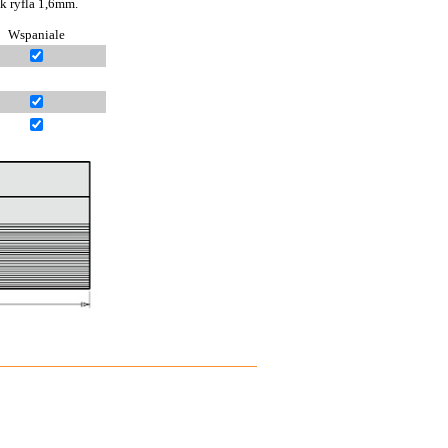
k ryfla 1,6mm.
Wspaniale