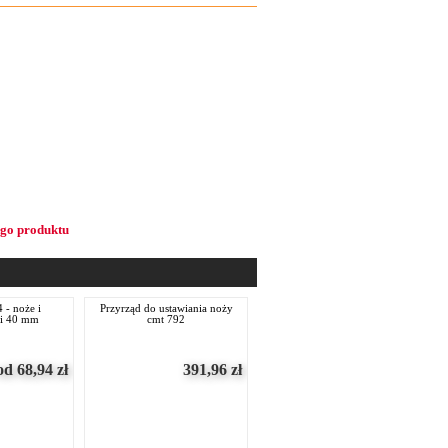
ego produktu
przyrząd do ustawiania noży
ki 40 mm
cmt 792
od 68,94
zł
391,96
zł