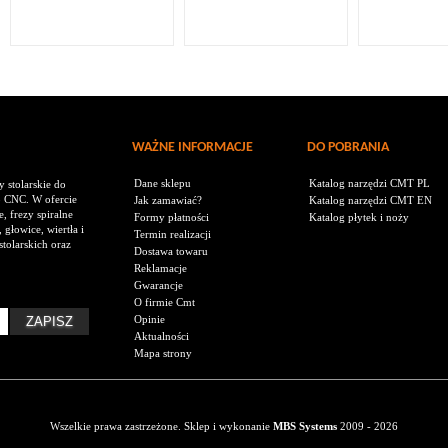
WAŻNE INFORMACJE
DO POBRANIA
Dane sklepu
Katalog narzędzi CMT PL
 stolarskie do
o CNC. W ofercie
Jak zamawiać?
Katalog narzędzi CMT EN
, frezy spiralne
Formy płatności
Katalog płytek i noży
 głowice, wiertła i
Termin realizacji
tolarskich oraz
Dostawa towaru
Reklamacje
Gwarancje
O firmie Cmt
Opinie
Aktualności
Mapa strony
Wszelkie prawa zastrzeżone. Sklep i wykonanie
MBS Systems
2009 - 2026