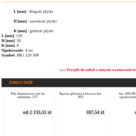
L [mm]
- długość płytki
H [mm]
- szerokość płytki
K [mm]
- grubość płytki
L [mm]
: 120
H [mm]
: 50
K [mm]
: 8
Opakowanie
: 4 szt.
Symbol
: HR1.120.508
««« Przejdź do tabeli z innymi wymiarami t
ZOBACZ TAKŻE
piły diamentowe cmt do
ręczna gilotyna końcowa det-
art. 690.084 - noże i
melaminy 237.
002
ograniczni
od 2 133,31
zł
187,54
zł