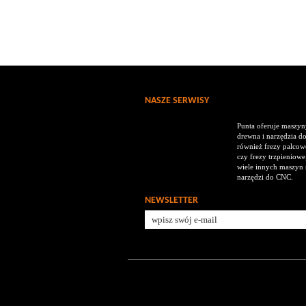
NASZE SERWISY
Punta oferuje maszyny
drewna i narzędzia d
również frezy palcowe
czy frezy trzpieniowe,
wiele innych maszyn s
narzędzi do CNC.
NEWSLETTER