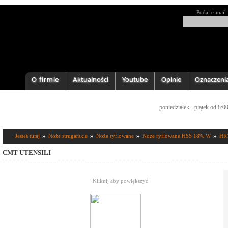
Podaj e-mail:
O firmie
Aktualności
Youtube
Opinie
Oznaczeni
poniedziałek - piątek od 8:0
»
»
»
»
Jesteś tutaj
Noże strugarskie
Noże ryflowane
Noże ryflowane HSS 18% W
HR
CMT UTENSILI
Kliknij aby powiększyć