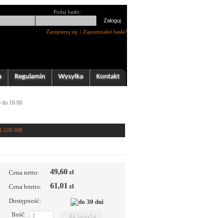
Podaj hasło:
Zarejestruj się
|
Zapomniałeś hasła?
a
Regulamin
Wysyłka
Kontakt
0 do 16:00
1.120.508
49,60
zł
Cena netto:
61,01
zł
Cena brutto:
Dostępność:
Ilość: