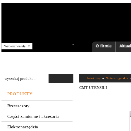
Select Language
▼
O firmie
Aktual
Wybierz walutę
▼
»
Jesteś tutaj
Noże strugarskie
CMT UTENSILI
PRODUKTY
Brzeszczoty
Części zamienne i akcesoria
Elektronarzędzia