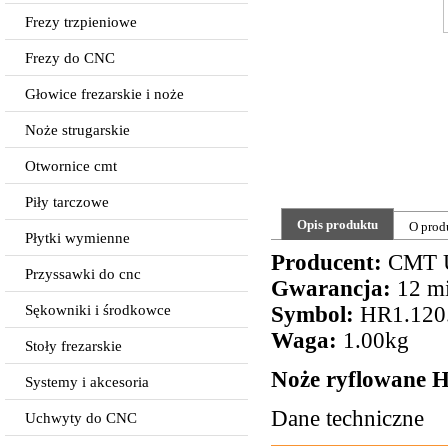
Frezy trzpieniowe
Frezy do CNC
Głowice frezarskie i noże
Noże strugarskie
Otwornice cmt
Piły tarczowe
Opis produktu
O prod
Płytki wymienne
Producent:
CMT 
Przyssawki do cnc
Gwarancja:
12 mi
Sękowniki i środkowce
Symbol:
HR1.120
Waga:
1.00kg
Stoły frezarskie
Noże ryflowane
Systemy i akcesoria
Dane techniczne
Uchwyty do CNC