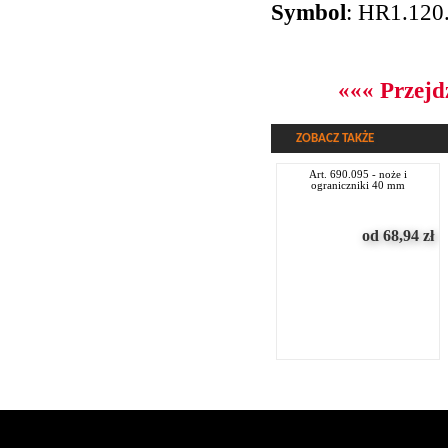
Symbol
: HR1.120
««« Przejd
ZOBACZ TAKŻE
art. 690.095 - noże i
ograniczniki 40 mm
od 68,94
zł