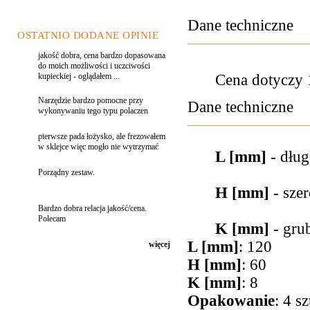
Dane techniczne
OSTATNIO DODANE OPINIE
jakość dobra, cena bardzo dopasowana
do moich możliwości i uczciwości
Cena dotyczy 1
kupieckiej - oglądałem ...
Narzędzie bardzo pomocne przy
Dane techniczne
wykonywaniu tego typu polaczen
pierwsze pada łożysko, ale frezowałem
w sklejce więc mogło nie wytrzymać
L [mm]
- dług
Porządny zestaw.
H [mm]
- sze
Bardzo dobra relacja jakość/cena.
Polecam
K [mm]
- grub
L [mm]
: 120
więcej
H [mm]
: 60
K [mm]
: 8
Opakowanie
: 4 sz