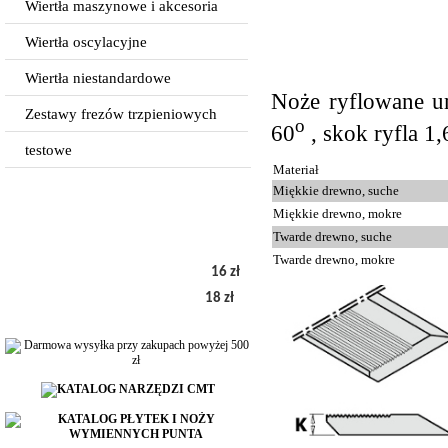
Wiertła maszynowe i akcesoria
Wiertła oscylacyjne
Wiertła niestandardowe
Noże ryflowane u
Zestawy frezów trzpieniowych
o
60
, skok ryfla 1
testowe
Materiał
Miękkie drewno, suche
Miękkie drewno, mokre
Twarde drewno, suche
Twarde drewno, mokre
16 zł
18 zł