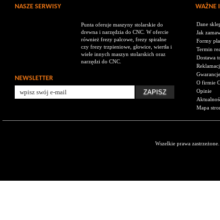
NASZE SERWISY
WAŻNE 
Dane skle
Punta oferuje maszyny stolarskie do
drewna i narzędzia do CNC. W ofercie
Jak zamaw
również frezy palcowe, frezy spiralne
Formy pła
czy frezy trzpieniowe, głowice, wiertła i
Termin rea
wiele innych maszyn stolarskich oraz
Dostawa t
narzędzi do CNC.
Reklamacj
Gwarancj
NEWSLETTER
O firmie 
Opinie
Aktualnoś
Mapa stro
Wszelkie prawa zastrzeżone